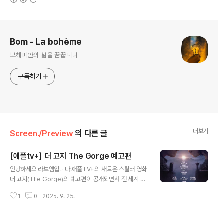
로그 정보
Bom - La bohème
보헤미안의 삶을 꿈꿉니다
구독하기
더보기
Screen./Preview
의 다른 글
[애플tv+] 더 고지 The Gorge 예고편
글 내용
안녕하세요 라보엠입니다.애플TV+의 새로운 스릴러 영화
더 고지(The Gorge)의 예고편이 공개되면서 전 세계 영
화 팬들의 기대감이 커지고 있습니다. 2025년 2월 14일
1
0
2025. 9. 25.
발렌타인데이에 공개 예정인 이 작품은 스릴러, 액션, 공포,
로맨스 등 다양한 장르를 결합한 독특한 영화로 주목받고
있습니다. 애플tv+ 더 고지 예고편연출: 스콧 데릭슨각본: