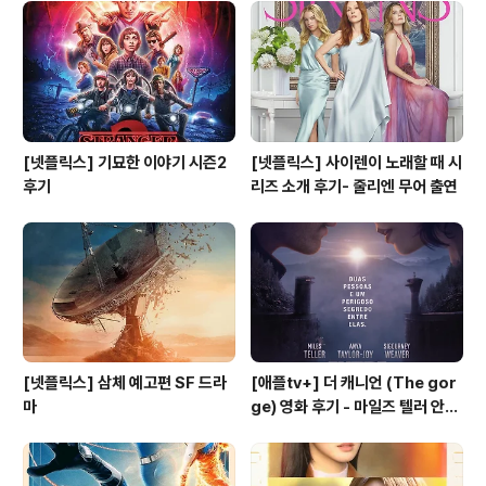
[넷플릭스] 기묘한 이야기 시즌2
[넷플릭스] 사이렌이 노래할 때 시
후기
리즈 소개 후기- 줄리엔 무어 출연
[넷플릭스] 삼체 예고편 SF 드라
[애플tv+] 더 캐니언 (The gor
마
ge) 영화 후기 - 마일즈 텔러 안야
테일러 조이 주연