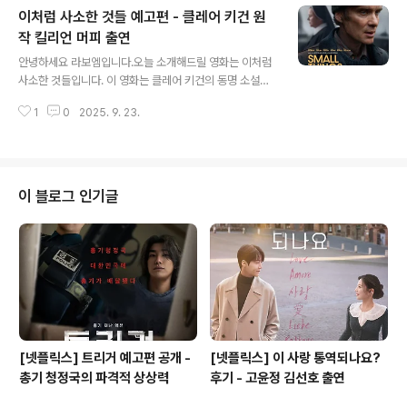
이처럼 사소한 것들 예고편 - 클레어 키건 원
잭 딘출연: 마일스 텔러, 안야 테일러-조이, 시고니 위버, 윌
리엄 휴스턴 외제작: Apple Original Films, Skydance
작 킬리언 머피 출연
글 내용
Media, Lit Entertainment Group, Crooked Highw
안녕하세요 라보엠입니다.오늘 소개해드릴 영화는 이처럼
ay플랫폼: 애플TV+ (영화)공개일: 2025년 2월 14일 (전
사소한 것들입니다. 이 영화는 클레어 키건의 동명 소설을
세계) 더 고지는 매우 비밀스러운 협곡을 중심으로 펼쳐지
원작으로 한 작품으로, 킬리언 머피와 에밀리 왓슨이 주연
는 이야기입니다..
1
0
2025. 9. 23.
을 맡아 기대를 모으고 있습니다. 이 영화는 1985년 아일
랜드의 작은 마을을 배경으로 합니다. 주인공 빌 펄롱(킬리
언 머피 분)은 성실하게 살아가며 삶의 터전을 일구고 있는
평범한 남자입니다. 그의 일상은 크리스마스를 앞두고 석
탄을 배달하러 간 수녀원에서 한 소녀를 만나면서 흔들리
이 블로그 인기글
게 됩니다. 예고편은 영화의 분위기를 잘 전달하고 있습니
다. "사람이 살아가려면 모른 척해야 하는 일도 있는 거
야"라는 대사가 인상적입니다 . 이는 영화의 핵심 주제를
암시하는 듯합니다. 킬리언 머피의 연기는 내면의 갈등과
고뇌를 섬세하게 표현하고 있어, 관객..
[넷플릭스] 트리거 예고편 공개 -
[넷플릭스] 이 사랑 통역되나요?
총기 청정국의 파격적 상상력
후기 - 고윤정 김선호 출연