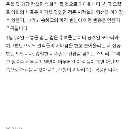
문을 열 가장 강렬한 영화가 될 것으로 기대됩니다. 한국 오컬
트 영화의 새로운 지평을 열었던
검은 사제들
의 명성을 이어갈
수 있을지, 그리고
송혜교
의 파격 변신이 어떤 반응을 얻을지
주목됩니다.
1월 24일 개봉을 앞둔
검은 수녀들
은 이미 공개된 포스터와
예고편만으로도 관객들의 기대감을 한껏 끌어올리는 데 성공
한듯 보입니다. 강렬한 비주얼과 긴장감 넘치는 스토리, 그리
고 실력파 배우들의 열연이 어우러진 이 작품이 과연 어떤 모
습으로 관객들을 찾아올지, 개봉이 기다려지는 작품입니다.
(새창열림)