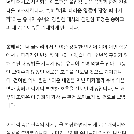
녀
의 대사로 시작되는 예고편은 몰입감 높은 음악과 함께 긴장
"너희 더러운 영들아 당장 떠나거
감을 고조시킵니다. 특히
라"
라는
유니아 수녀
의 강렬한 대사와 결연한 표정은
송혜교
의 새로운 모습을 기대하게 만듭니다.
송혜교
는
더 글로리
에서 보여준 강렬한 연기에 이어 이번 작품
에서도 파격적인 변신을 예고하고 있습니다. 소년을 구하기 위
해 수단과 방법을 가리지 않는
유니아 수녀
역할을 맡아, 그동
안 보여주지 않았던 새로운 모습을 선보일 것으로 기대됩니
다.
전여빈
역시 혼란스러운 내면을 지닌
미카엘라 수녀
역을
맡아 송혜교 씨와의 특별한 호흡을 선보일 예정입니다. 두 배
우의 조합은 이 영화의 가장 큰 관전 포인트가 될 것으로 보입
니다.
이번 작품은 전작의 세계관을 확장하면서도 새로운 캐릭터와
수녀
설정을 도입했습니다. 구마가 금지된
들이 의식에 나선다