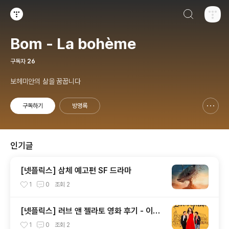
검색하기
티스토리
Bom - La bohème
구독자
26
보헤미안의 삶을 꿈꿉니다
구독하기
방명록
신고하기 레이어
열기
인기글
[넷플릭스] 삼체 예고편 SF 드라마
1
0
조회
2
[넷플릭스] 러브 앤 젤라토 영화 후기 - 이탈
리아의 멋과 맛
1
0
조회
2