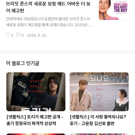
브리짓 존스의 새로운 모험 매드 어바웃 더 보
위에 지어진 그럴듯한 이야기. 웰니스 제국을 쌓아 올린 문
화와 이를 무너뜨린 사람들, 그 성공과 추락에 관한 이야기
이 예고편
글 내용
가 펼쳐진다. 《애플 사이다 비니거》 곧 공개 예정. 공개된
안녕하세요 라보엠입니다.오랜만에 돌아온 브리짓 존스의
예고편은 짧지만 강렬한 인상을 남깁니다. "이것은 거짓말
새로운 모험이 예고편을 통해 공개되었습니다. 2025년 2
에 기반한 거의 실화에 가까운 이야기입니다"라는 문구로
월 14일 발렌타인데이 개봉 예정인 '브리짓 존스: 매드 어
시작하여 관객의 호기심을 자극합니다. 벨 깁슨의 거짓말
2
0
2025. 9. 20.
바웃 더 보이'는 브리짓 존스 시리즈의 네 번째 작품입니다.
이 어떻게 시작되고 퍼져나갔는지, ..
브리짓 존스: 매드 어바웃 더 보이 예고편 예고편에서는 마
크 다시(콜린 퍼스)가 수단에서의 인도주의적 임무 수행 중
사망한 것으로 밝혀집니다. 브리짓은 이제 9살 빌리와 4살
메이블, 두 아이의 싱글맘이 되어 감정적 혼란 속에서 새로
이 블로그 인기글
운 삶을 살아가고 있습니다.새로운 로맨스의 등장브리짓의
새로운 로맨스 상대로는 두 명의 매력적인 남성이 등장합
니다. 아들의 과학 선생님인 월리커(치웨텔 에지오포)와 젊
은 청년 록스터(리오 우달), 그리고, 휴 그랜트가 연기하는
다니엘 클리버가 시리즈..
[넷플릭스] 트리거 예고편 공개 -
[넷플릭스] 이 사랑 통역되나요?
총기 청정국의 파격적 상상력
후기 - 고윤정 김선호 출연