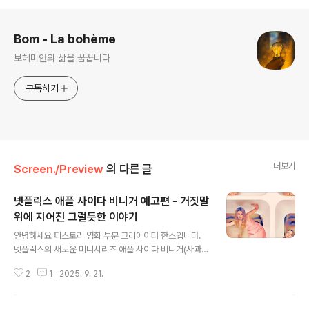
로그 정보
Bom - La bohème
보헤미안의 삶을 꿈꿉니다
구독하기
더보기
Screen./Preview
의 다른 글
넷플릭스 애플 사이다 비니거 예고편 - 거짓말
위에 지어진 그럴듯한 이야기
글 내용
안녕하세요 티스토리 영화 부분 크리에이터 한스입니다.
넷플릭스의 새로운 미니시리즈 애플 사이다 비니거(사과
식초)의 예고편이 공개되어 화제를 모으고 있습니다. 이 작
2
1
2025. 9. 21.
품은 실제 사건을 바탕으로 한 '거의 실화에 가까운' 이야기
로, 웰니스 산업의 어두운 면을 파헤치는 내용을 담고 있습
니다 넷플릭스 시리즈 애플 사이다 비니거 예고편 거짓말