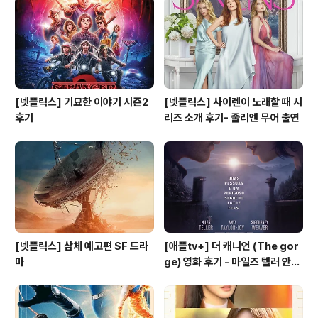
[넷플릭스] 기묘한 이야기 시즌2
[넷플릭스] 사이렌이 노래할 때 시
후기
리즈 소개 후기- 줄리엔 무어 출연
[넷플릭스] 삼체 예고편 SF 드라
[애플tv+] 더 캐니언 (The gor
마
ge) 영화 후기 - 마일즈 텔러 안야
테일러 조이 주연