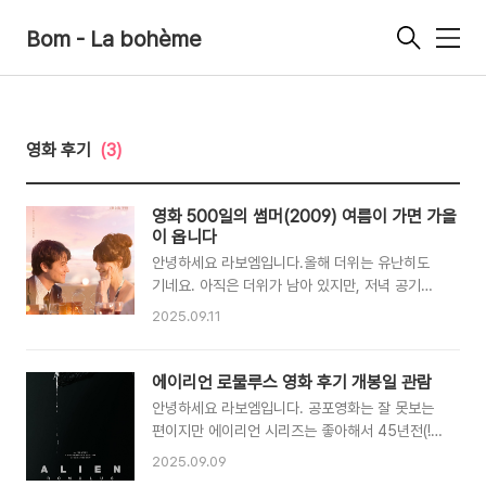
Bom - La bohème
메
뉴
영화 후기
(3)
영화 500일의 썸머(2009) 여름이 가면 가을
이 옵니다
안녕하세요 라보엠입니다.올해 더위는 유난히도
기네요. 아직은 더위가 남아 있지만, 저녁 공기는
서늘해져가고 있습니다. 여름이 가고 곧 가을이 오
2025.09.11
겠지요.네, 여름이 가면 가을이 옵니다. 이런 강력
한 메시지를 담고 있는 영화 500일의 썸머를 소
개해드리겠습니다. 영화 500일의 썸머
에이리언 로물루스 영화 후기 개봉일 관람
(2009)500 DAYS OF SUMMER | Official
안녕하세요 라보엠입니다. 공포영화는 잘 못보는
Trailer | FOX Searchlight - Youtube 500
편이지만 에이리언 시리즈는 좋아해서 45년전(!)
일의 썸머 시놉시스Boy meets girl. Boy falls
시고니 위버의 1편부터, 최근 커버넌트까지 다 챙
2025.09.09
in love. Girl doesn't. 남자가 여자를 만났다. 남
겨봤고, 에이리언의 7번째 시리즈인 에이리언 로