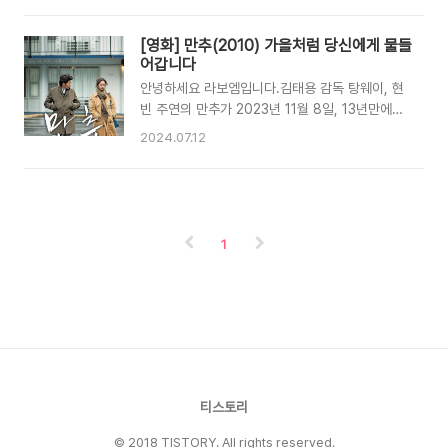
자는 사랑에 빠졌다. 여자는 그러지 않았다. 500
물루스를 에이리언 시리즈중 처음으로 개봉일에
일의 썸머 후기이 영화는 톰 핸슨(조셈 고든 레빗
영화관에서 보고왔습니다. - 바쁘신 분들을 위한
[영화] 만추(2010) 가을처럼 당신에게 물들
분)이라는 한 남자가 썸머(조이 데샤넬 분)을 직장
에이리언 로물루스 한줄 요약맨 인 더 다크의 감독
어갑니다
에서 만나 사랑에..
이 에이리언 1,2편의 느낌을 잘 살리면서, 기존의
안녕하세요 라보엠입니다.김태용 감독 탕웨이, 현
에이리언의 팬들뿐 아니라 에이리언 시리즈에 입
빈 주연의 만추가 2023년 11월 8일, 13년만에
문하는 새로운 관객까지 둘 다 만족시키도록 잘 만
4K 리마스터링으로 재개봉했습니다. 영화 만추
든 SF 공포 액션 영화입니다. 디즈니에 인수된 FX
2024.07.12
4K 리마스터링 예고편[만추 리마스터링] 예고편
로 2025년에 에이리언의 8부작 드라마 에이리언
공개! - Youtube 영화 만추 시놉시스수감된 지 7
어스가 디즈니플러스에서 방영될 예정입니다. 에
년 만에 특별 휴가를 나온 여자 애나와 누군가에게
이리언 로물루스 용산CGV 관람용산CGV 에서
쫓기고 있는 남자 훈의 짧고 강렬한 사랑.수인번호
봤는데, 한쪽편에 부스를 만들어놨습니..
2537번 애나. 7년째 수감 중, 어머니의 부고로 3
1
일간의 휴가가 허락된다. 장례식에 가기 위해 탄
시애틀 행 버스, 쫓기듯 차에 탄 훈이 차비를 빌린
다. 사랑이 필요한 여자들에게 에스코트 서비스를
하는 그는, 누군가로부터 도망치는 중이다."나랑
만나서 즐겁지 않은 손님은 처음이니까, 할인해 줄
게요. 오늘 하루."훈은 돈을 갚고 찾아가겠다며 억
지로 시계를 ..
티스토리
© 2018 TISTORY. All rights reserved.